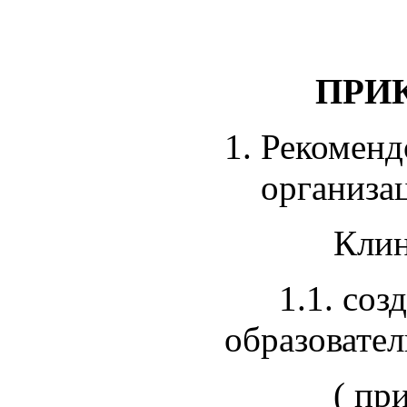
ПРИК
Рекоменд
организа
Клинцовс
1.1. созда
образовате
( прилож