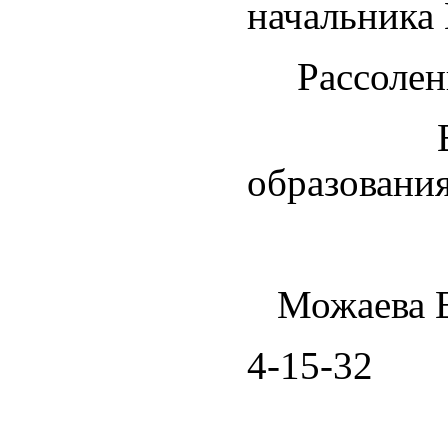
начальника
Рассоленк
Врио на
образ
Можаева 
4-15-32