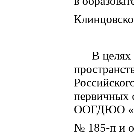
в образоват
Клинцовско
В целях фо
пространст
Российског
первичных 
ООГДЮО «РД
№ 185-п и о