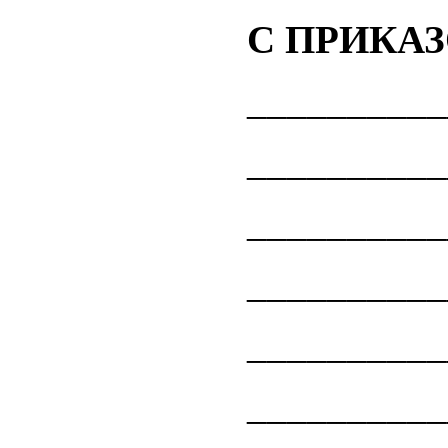
С ПРИКАЗ
_________
_________
_________
_________
_________
_________