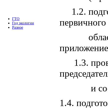
1.2. подго
ГТО
первичного 
Год экологии
Разное
областного
приложение
1.3. прове
председател
и состава
1.4. подгот