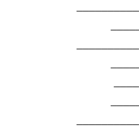
_________
_______
__________
________
____
___
__________