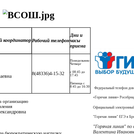
Дни и
ый
координатор
Рабочий
телефон
часы
приема
Понедельник-
Четверг
с 08:45 до
8(48336)4-15-32
аевна
17:45
Пятница с
8:45 до 16:30
Федеральный теле
«Горячая линия» Рособрнад
а организацию
вления
Официальный электронный
лександровна
"Горячая линия" ЕГЭ в Бр
"Горячая линия" по
Валентина Иванов
за бюрократическую нагрузку