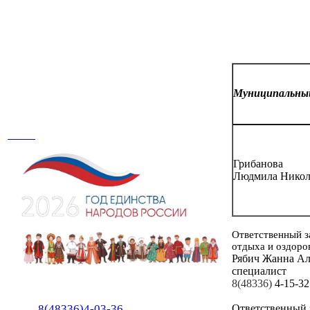
Муниципальн
Грибанова
Людмила Никол
Ответственный з
отдыха и оздоро
Рябич Жанна А
специалист
8(48336)
4-15-32
Ответственный 
8(48336)4-03-36