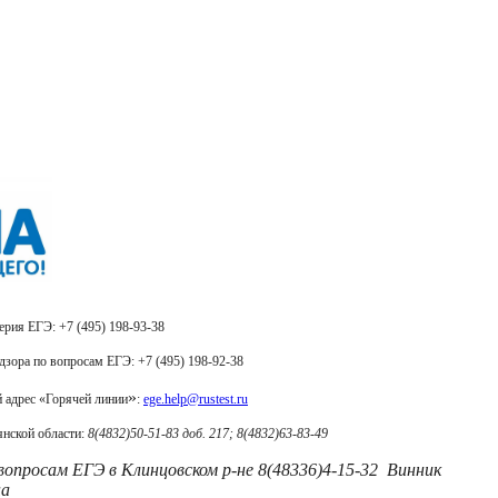
фон доверия ЕГЭ: +7 (495) 198-93-38
зора по вопросам ЕГЭ: +7 (495) 198-92-38
»
 адрес «Горячей линии
:
ege.help@rustest.ru
янской области:
8(4832)50-51-83
доб. 217; 8(4832)63-83-49
 вопросам ЕГЭ в Клинцовском р-не 8(48336)4-15-32 Винник
на