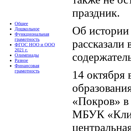
праздник.
Общее
Об истории 
Дошкольное
Функциональная
грамотность
рассказали 
ФГОС НОО и ООО
2021 г.
содержател
Олимпиады
Разное
Финансовая
14 октября
грамотность
образовани
«Покров» в
МБУК «Клин
центральная