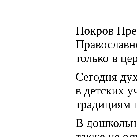
Покров Прес
Православн
только в це
Сегодня дух
в детских 
традициям 
В дошколь
также не ос