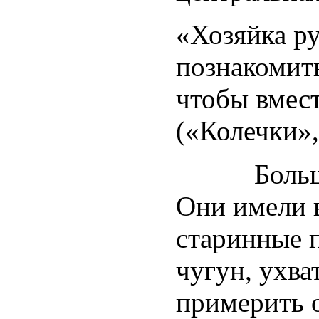
«Хозяйка ру
познакомит
чтобы вмес
(«Колечки»,
Большой и
Они имели 
старинные п
чугун, ухва
примерить 