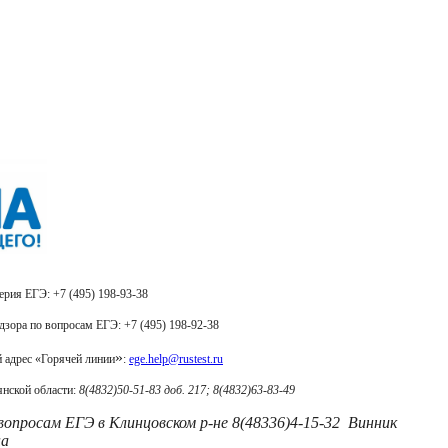
фон доверия ЕГЭ: +7 (495) 198-93-38
зора по вопросам ЕГЭ: +7 (495) 198-92-38
»
 адрес «Горячей линии
:
ege.help@rustest.ru
янской области:
8(4832)50-51-83
доб. 217; 8(4832)63-83-49
 вопросам ЕГЭ в Клинцовском р-не 8(48336)4-15-32 Винник
на