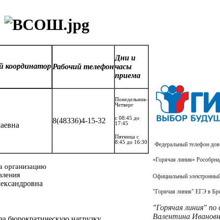
Дни и
ый
координатор
Рабочий
телефон
часы
приема
Понедельник-
Четверг
с 08:45 до
8(48336)4-15-32
аевна
17:45
Пятница с
8:45 до 16:30
Федеральный теле
«Горячая линия» Рособрнад
а организацию
вления
Официальный электронный
лександровна
"Горячая линия" ЕГЭ в Бр
"Горячая линия" по
Валентина Иванов
за бюрократическую нагрузку