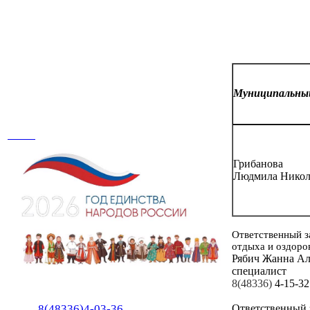
Муниципальн
Грибанова
Людмила Никол
Ответственный з
отдыха и оздоро
Рябич Жанна А
специалист
8(48336)
4-15-32
Ответственный 
8(48336)4-03-36