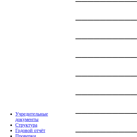
_________
_________
_________
__________
_________
_________
Учредительные
документы
_________
Структура
Годовой отчёт
Проверки