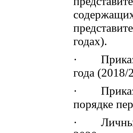
представите
содержащих 
представите
годах).
· Приказы 
года (2018/
· Приказы 
порядке пер
· Личные д