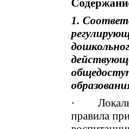
Содержани
1. Соответ
регулирующ
дошкольног
действующе
общедоступ
образовани
· Локальн
правила пр
воспитанник