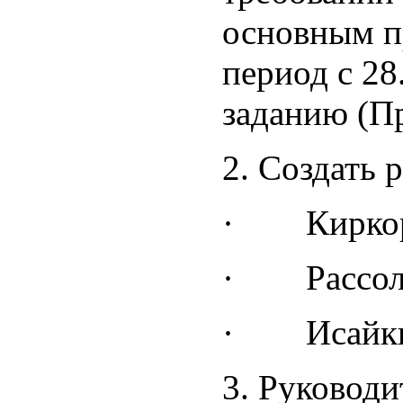
основным п
период с 28
заданию (П
2. Создать 
· Киркоро 
· Рассоле
· Исайкин
3. Руковод