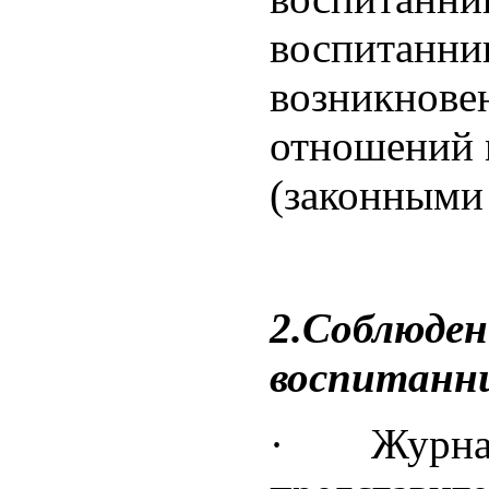
воспитанник
возникнове
отношений 
(законными
2.Соблюден
воспитанни
· Журнал п