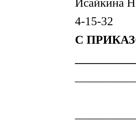
Исайкина Н
4-15-32
С ПРИКА
__________
__________
дир
_________
_________