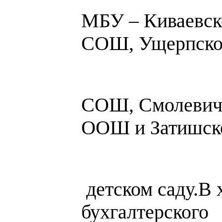
МБУ – Киваевс
СОШ, Ущерпск
СОШ, Смолевич
ООШ и Затишск
детском саду.В 
бухгалтерского