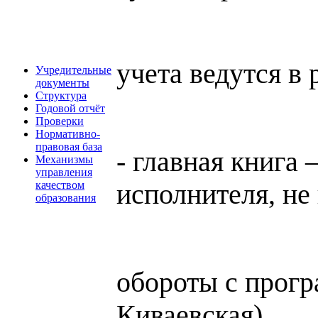
учета ведутся в
Учредительные
документы
Структура
Годовой отчёт
Проверки
Нормативно-
правовая база
- главная книга 
Механизмы
управления
исполнителя, не
качеством
образования
обороты с прогр
Киваевская).