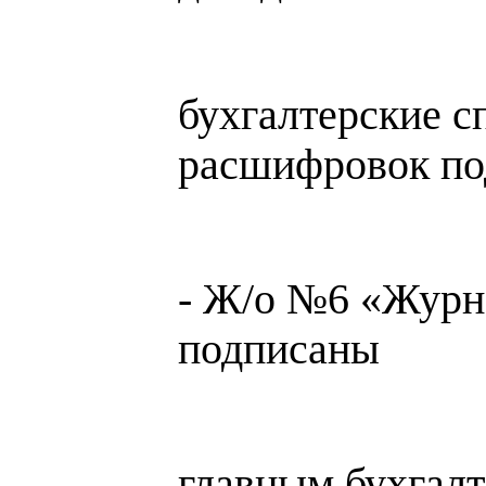
бухгалтерские с
расшифровок по
- Ж/о №6 «Журна
подписаны
главным бухгалт