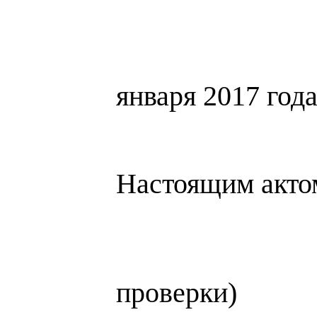
«
января 2017 год
Настоящим акто
(указат
пр